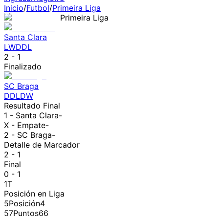
Inicio
/
Futbol
/
Primeira Liga
Primeira Liga
Santa Clara
L
W
D
D
L
2
-
1
Finalizado
SC Braga
D
D
L
D
W
Resultado Final
1 -
Santa Clara
-
X - Empate
-
2 -
SC Braga
-
Detalle de Marcador
2 - 1
Final
0 - 1
1T
Posición en Liga
5
Posición
4
57
Puntos
66