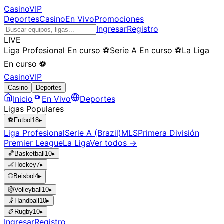
CasinoVIP
Deportes
Casino
En Vivo
Promociones
Ingresar
Registro
LIVE
Liga Profesional
En curso
⚽
Serie A
En curso
⚽
La Liga
En curso
⚽
CasinoVIP
Casino
Deportes
Inicio
En Vivo
Deportes
Ligas Populares
⚽
Futbol
18
▸
Liga Profesional
Serie A (Brazil)
MLS
Primera División
Premier League
La Liga
Ver todos →
🏀
Basketball
10
▸
🏒
Hockey
7
▸
⚾
Beisbol
4
▸
🏐
Volleyball
10
▸
🤾
Handball
10
▸
🏉
Rugby
10
▸
Ingresar
Registro