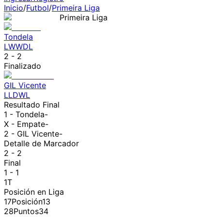
Inicio
/
Futbol
/
Primeira Liga
Primeira Liga
Tondela
L
W
W
D
L
2
-
2
Finalizado
GIL Vicente
L
L
D
W
L
Resultado Final
1 -
Tondela
-
X - Empate
-
2 -
GIL Vicente
-
Detalle de Marcador
2 - 2
Final
1 - 1
1T
Posición en Liga
17
Posición
13
28
Puntos
34