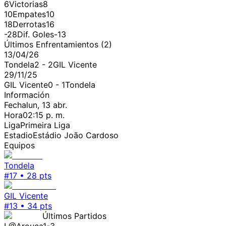
6
Victorias
8
10
Empates
10
18
Derrotas
16
-28
Dif. Goles
-13
Últimos Enfrentamientos (
2
)
13/04/26
Tondela
2
-
2
GIL Vicente
29/11/25
GIL Vicente
0
-
1
Tondela
Información
Fecha
lun, 13 abr.
Hora
02:15 p. m.
Liga
Primeira Liga
Estadio
Estádio João Cardoso
Equipos
Tondela
#
17
•
28
pts
GIL Vicente
#
13
•
34
pts
Últimos Partidos