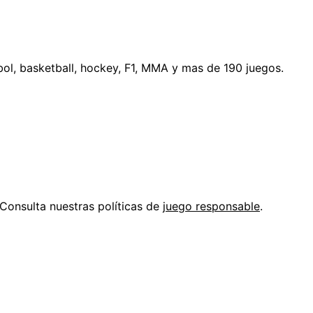
ol, basketball, hockey, F1, MMA y mas de 190 juegos.
Consulta nuestras políticas de
juego responsable
.