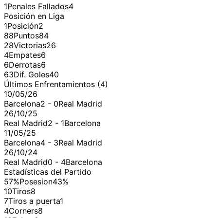
1
Penales Fallados
4
Posición en Liga
1
Posición
2
88
Puntos
84
28
Victorias
26
4
Empates
6
6
Derrotas
6
63
Dif. Goles
40
Últimos Enfrentamientos (
4
)
10/05/26
Barcelona
2
-
0
Real Madrid
26/10/25
Real Madrid
2
-
1
Barcelona
11/05/25
Barcelona
4
-
3
Real Madrid
26/10/24
Real Madrid
0
-
4
Barcelona
Estadísticas del Partido
57%
Posesion
43%
10
Tiros
8
7
Tiros a puerta
1
4
Corners
8