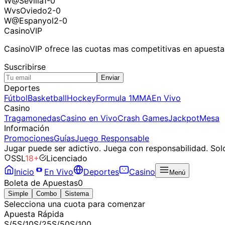
W
@
Sevilla
1-0
W
vs
Oviedo
2-0
W
@
Espanyol
2-0
CasinoVIP
CasinoVIP ofrece las cuotas mas competitivas en apuestas
Suscribirse
Enviar
Deportes
Fútbol
Basketball
Hockey
Formula 1
MMA
En Vivo
Casino
Tragamonedas
Casino en Vivo
Crash Games
Jackpot
Mesa
Información
Promociones
Guías
Juego Responsable
Jugar puede ser adictivo. Juega con responsabilidad. Sol
SSL
18+
Licenciado
Inicio
En Vivo
Deportes
Casino
Menú
Boleta de Apuestas
0
Simple
Combo
Sistema
Selecciona una cuota para comenzar
Apuesta Rápida
S/5
S/10
S/25
S/50
S/100