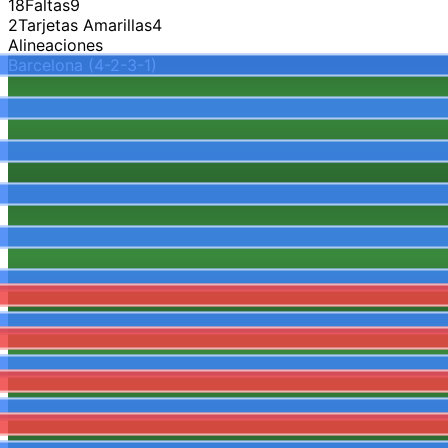
18
Faltas
9
2
Tarjetas Amarillas
4
Alineaciones
Barcelona
(4-2-3-1)