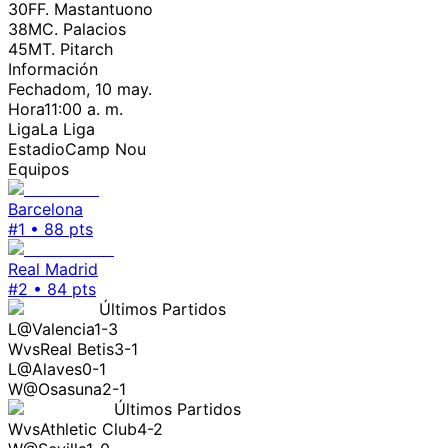
30
F
F. Mastantuono
38
M
C. Palacios
45
M
T. Pitarch
Información
Fecha
dom, 10 may.
Hora
11:00 a. m.
Liga
La Liga
Estadio
Camp Nou
Equipos
Barcelona
#
1
•
88
pts
Real Madrid
#
2
•
84
pts
Últimos Partidos
L
@
Valencia
1-3
W
vs
Real Betis
3-1
L
@
Alaves
0-1
W
@
Osasuna
2-1
Últimos Partidos
W
vs
Athletic Club
4-2