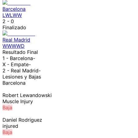
Barcelona
L
W
L
W
W
2
-
0
Finalizado
Real Madrid
W
W
W
W
D
Resultado Final
1 -
Barcelona
-
X - Empate
-
2 -
Real Madrid
-
Lesiones y Bajas
Barcelona
Robert Lewandowski
Muscle Injury
Baja
Daniel Rodriguez
injured
Baja