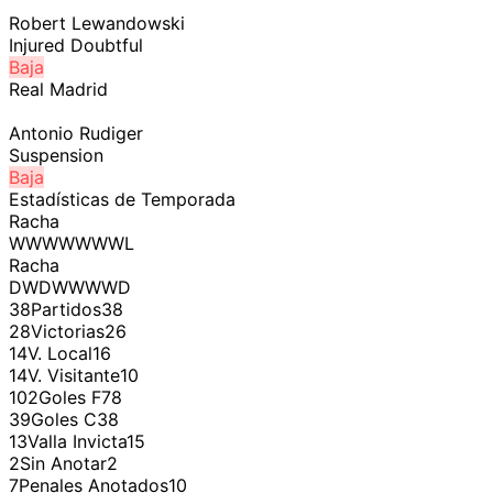
Robert Lewandowski
Injured Doubtful
Baja
Real Madrid
Antonio Rudiger
Suspension
Baja
Estadísticas de Temporada
Racha
WWWWWWWL
Racha
DWDWWWWD
38
Partidos
38
28
Victorias
26
14
V. Local
16
14
V. Visitante
10
102
Goles F
78
39
Goles C
38
13
Valla Invicta
15
2
Sin Anotar
2
7
Penales Anotados
10