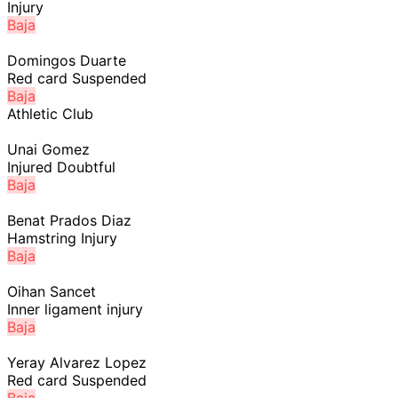
Injury
Baja
Domingos Duarte
Red card Suspended
Baja
Athletic Club
Unai Gomez
Injured Doubtful
Baja
Benat Prados Diaz
Hamstring Injury
Baja
Oihan Sancet
Inner ligament injury
Baja
Yeray Alvarez Lopez
Red card Suspended