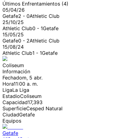
Últimos Enfrentamientos (
4
)
05/04/26
Getafe
2
-
0
Athletic Club
25/10/25
Athletic Club
0
-
1
Getafe
15/05/25
Getafe
0
-
2
Athletic Club
15/08/24
Athletic Club
1
-
1
Getafe
Coliseum
Información
Fecha
dom, 5 abr.
Hora
11:00 a. m.
Liga
La Liga
Estadio
Coliseum
Capacidad
17,393
Superficie
Cesped Natural
Ciudad
Getafe
Equipos
Getafe