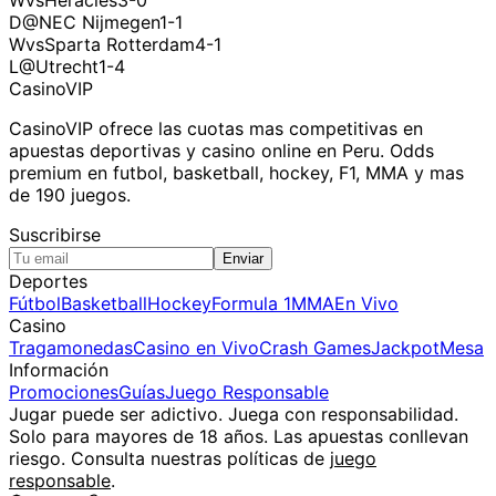
W
vs
Heracles
3-0
D
@
NEC Nijmegen
1-1
W
vs
Sparta Rotterdam
4-1
L
@
Utrecht
1-4
CasinoVIP
CasinoVIP ofrece las cuotas mas competitivas en
apuestas deportivas y casino online en Peru. Odds
premium en futbol, basketball, hockey, F1, MMA y mas
de 190 juegos.
Suscribirse
Enviar
Deportes
Fútbol
Basketball
Hockey
Formula 1
MMA
En Vivo
Casino
Tragamonedas
Casino en Vivo
Crash Games
Jackpot
Mesa
Información
Promociones
Guías
Juego Responsable
Jugar puede ser adictivo. Juega con responsabilidad.
Solo para mayores de 18 años. Las apuestas conllevan
riesgo. Consulta nuestras políticas de
juego
responsable
.