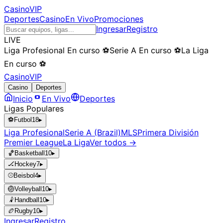
CasinoVIP
Deportes
Casino
En Vivo
Promociones
Ingresar
Registro
LIVE
Liga Profesional
En curso
⚽
Serie A
En curso
⚽
La Liga
En curso
⚽
CasinoVIP
Casino
Deportes
Inicio
En Vivo
Deportes
Ligas Populares
⚽
Futbol
18
▸
Liga Profesional
Serie A (Brazil)
MLS
Primera División
Premier League
La Liga
Ver todos →
🏀
Basketball
10
▸
🏒
Hockey
7
▸
⚾
Beisbol
4
▸
🏐
Volleyball
10
▸
🤾
Handball
10
▸
🏉
Rugby
10
▸
Ingresar
Registro