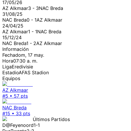
17/05/26
AZ Alkmaar
3
-
3
NAC Breda
31/08/25
NAC Breda
0
-
1
AZ Alkmaar
24/04/25
AZ Alkmaar
1
-
1
NAC Breda
15/12/24
NAC Breda
1
-
2
AZ Alkmaar
Información
Fecha
dom, 17 may.
Hora
07:30 a. m.
Liga
Eredivisie
Estadio
AFAS Stadion
Equipos
AZ Alkmaar
#
5
•
57
pts
NAC Breda
#
15
•
33
pts
Últimos Partidos
D
@
Feyenoord
1-1