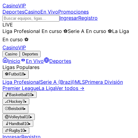
CasinoVIP
Deportes
Casino
En Vivo
Promociones
Ingresar
Registro
LIVE
Liga Profesional
En curso
⚽
Serie A
En curso
⚽
La Liga
En curso
⚽
CasinoVIP
Casino
Deportes
Inicio
En Vivo
Deportes
Ligas Populares
⚽
Futbol
18
▸
Liga Profesional
Serie A (Brazil)
MLS
Primera División
Premier League
La Liga
Ver todos →
🏀
Basketball
10
▸
🏒
Hockey
7
▸
⚾
Beisbol
4
▸
🏐
Volleyball
10
▸
🤾
Handball
10
▸
🏉
Rugby
10
▸
Ingresar
Registro