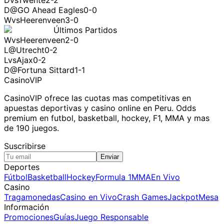
D
vs
Twente
2-2
D
@
GO Ahead Eagles
0-0
W
vs
Heerenveen
3-0
Últimos Partidos
W
vs
Heerenveen
2-0
L
@
Utrecht
0-2
L
vs
Ajax
0-2
D
@
Fortuna Sittard
1-1
CasinoVIP
CasinoVIP ofrece las cuotas mas competitivas en
apuestas deportivas y casino online en Peru. Odds
premium en futbol, basketball, hockey, F1, MMA y mas
de 190 juegos.
Suscribirse
Enviar
Deportes
Fútbol
Basketball
Hockey
Formula 1
MMA
En Vivo
Casino
Tragamonedas
Casino en Vivo
Crash Games
Jackpot
Mesa
Información
Promociones
Guías
Juego Responsable