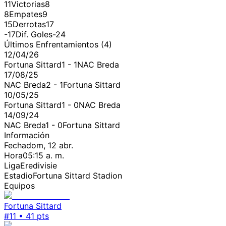
11
Victorias
8
8
Empates
9
15
Derrotas
17
-17
Dif. Goles
-24
Últimos Enfrentamientos (
4
)
12/04/26
Fortuna Sittard
1
-
1
NAC Breda
17/08/25
NAC Breda
2
-
1
Fortuna Sittard
10/05/25
Fortuna Sittard
1
-
0
NAC Breda
14/09/24
NAC Breda
1
-
0
Fortuna Sittard
Información
Fecha
dom, 12 abr.
Hora
05:15 a. m.
Liga
Eredivisie
Estadio
Fortuna Sittard Stadion
Equipos
Fortuna Sittard
#
11
•
41
pts