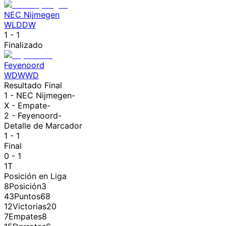
NEC Nijmegen
W
L
D
D
W
1
-
1
Finalizado
Feyenoord
W
D
W
W
D
Resultado Final
1 -
NEC Nijmegen
-
X - Empate
-
2 -
Feyenoord
-
Detalle de Marcador
1 - 1
Final
0 - 1
1T
Posición en Liga
8
Posición
3
43
Puntos
68
12
Victorias
20
7
Empates
8