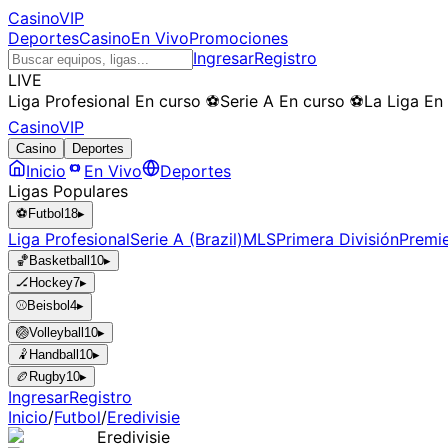
CasinoVIP
Deportes
Casino
En Vivo
Promociones
Ingresar
Registro
LIVE
Liga Profesional
En curso
⚽
Serie A
En curso
⚽
La Liga
En
CasinoVIP
Casino
Deportes
Inicio
En Vivo
Deportes
Ligas Populares
⚽
Futbol
18
▸
Liga Profesional
Serie A (Brazil)
MLS
Primera División
Premi
🏀
Basketball
10
▸
🏒
Hockey
7
▸
⚾
Beisbol
4
▸
🏐
Volleyball
10
▸
🤾
Handball
10
▸
🏉
Rugby
10
▸
Ingresar
Registro
Inicio
/
Futbol
/
Eredivisie
Eredivisie