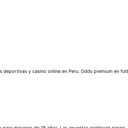
 deportivas y casino online en Peru. Odds premium en futb
o para mayores de 18 años. Las apuestas conllevan riesgo. 