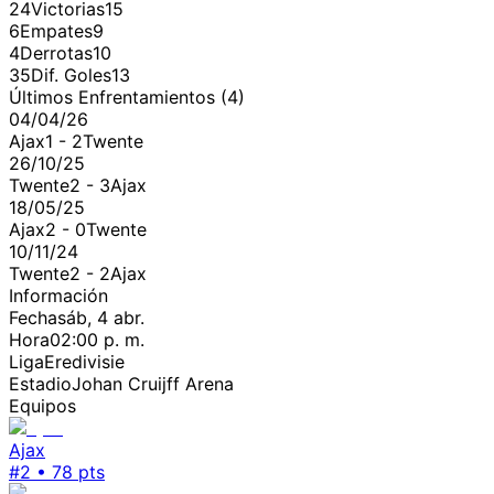
24
Victorias
15
6
Empates
9
4
Derrotas
10
35
Dif. Goles
13
Últimos Enfrentamientos (
4
)
04/04/26
Ajax
1
-
2
Twente
26/10/25
Twente
2
-
3
Ajax
18/05/25
Ajax
2
-
0
Twente
10/11/24
Twente
2
-
2
Ajax
Información
Fecha
sáb, 4 abr.
Hora
02:00 p. m.
Liga
Eredivisie
Estadio
Johan Cruijff Arena
Equipos
Ajax
#
2
•
78
pts