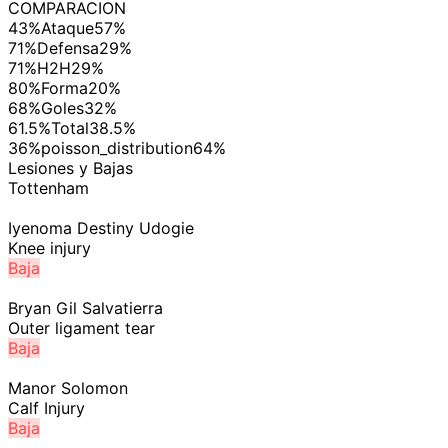
COMPARACION
43%
Ataque
57%
71%
Defensa
29%
71%
H2H
29%
80%
Forma
20%
68%
Goles
32%
61.5%
Total
38.5%
36%
poisson_distribution
64%
Lesiones y Bajas
Tottenham
Iyenoma Destiny Udogie
Knee injury
Baja
Bryan Gil Salvatierra
Outer ligament tear
Baja
Manor Solomon
Calf Injury
Baja