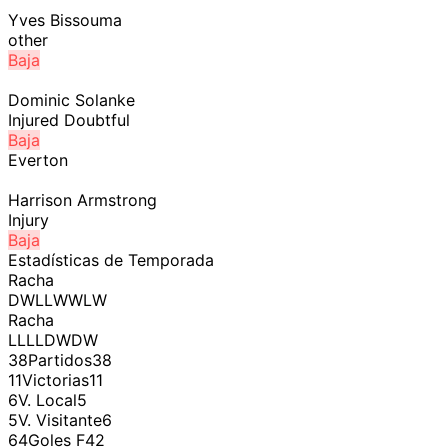
Yves Bissouma
other
Baja
Dominic Solanke
Injured Doubtful
Baja
Everton
Harrison Armstrong
Injury
Baja
Estadísticas de Temporada
Racha
DWLLWWLW
Racha
LLLLDWDW
38
Partidos
38
11
Victorias
11
6
V. Local
5
5
V. Visitante
6
64
Goles F
42