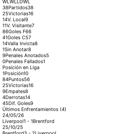
WLWLLDWL
38
Partidos
38
25
Victorias
16
14
V. Local
9
11
V. Visitante
7
86
Goles F
66
41
Goles C
57
14
Valla Invicta
8
1
Sin Anotar
8
9
Penales Anotados
5
0
Penales Fallados
1
Posición en Liga
1
Posición
10
84
Puntos
56
25
Victorias
16
9
Empates
8
4
Derrotas
14
45
Dif. Goles
9
Últimos Enfrentamientos (
4
)
24/05/26
Liverpool
1
-
1
Brentford
25/10/25
Brentford
3
-
2
Liverpool