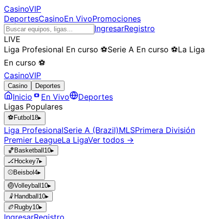
CasinoVIP
Deportes
Casino
En Vivo
Promociones
Ingresar
Registro
LIVE
Liga Profesional
En curso
⚽
Serie A
En curso
⚽
La Liga
En curso
⚽
CasinoVIP
Casino
Deportes
Inicio
En Vivo
Deportes
Ligas Populares
⚽
Futbol
18
▸
Liga Profesional
Serie A (Brazil)
MLS
Primera División
Premier League
La Liga
Ver todos →
🏀
Basketball
10
▸
🏒
Hockey
7
▸
⚾
Beisbol
4
▸
🏐
Volleyball
10
▸
🤾
Handball
10
▸
🏉
Rugby
10
▸
Ingresar
Registro