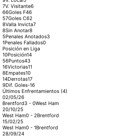
9
V. Local
5
7
V. Visitante
6
66
Goles F
46
57
Goles C
62
8
Valla Invicta
7
8
Sin Anotar
8
5
Penales Anotados
3
1
Penales Fallados
0
Posición en Liga
10
Posición
14
56
Puntos
43
16
Victorias
11
8
Empates
10
14
Derrotas
17
9
Dif. Goles
-16
Últimos Enfrentamientos (
4
)
02/05/26
Brentford
3
-
0
West Ham
20/10/25
West Ham
0
-
2
Brentford
15/02/25
West Ham
0
-
1
Brentford
28/09/24