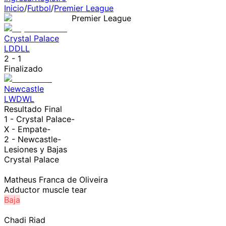
Inicio
/
Futbol
/
Premier League
Premier League
Crystal Palace
L
D
D
L
L
2
-
1
Finalizado
Newcastle
L
W
D
W
L
Resultado Final
1 -
Crystal Palace
-
X - Empate
-
2 -
Newcastle
-
Lesiones y Bajas
Crystal Palace
Matheus Franca de Oliveira
Adductor muscle tear
Baja
Chadi Riad