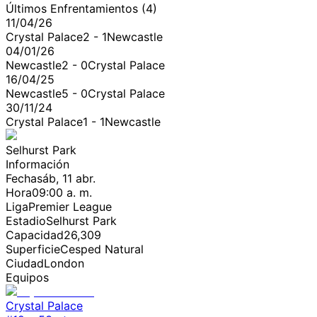
Últimos Enfrentamientos (
4
)
11/04/26
Crystal Palace
2
-
1
Newcastle
04/01/26
Newcastle
2
-
0
Crystal Palace
16/04/25
Newcastle
5
-
0
Crystal Palace
30/11/24
Crystal Palace
1
-
1
Newcastle
Selhurst Park
Información
Fecha
sáb, 11 abr.
Hora
09:00 a. m.
Liga
Premier League
Estadio
Selhurst Park
Capacidad
26,309
Superficie
Cesped Natural
Ciudad
London
Equipos
Crystal Palace