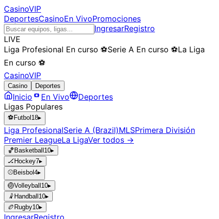
CasinoVIP
Deportes
Casino
En Vivo
Promociones
Ingresar
Registro
LIVE
Liga Profesional
En curso
⚽
Serie A
En curso
⚽
La Liga
En curso
⚽
CasinoVIP
Casino
Deportes
Inicio
En Vivo
Deportes
Ligas Populares
⚽
Futbol
18
▸
Liga Profesional
Serie A (Brazil)
MLS
Primera División
Premier League
La Liga
Ver todos →
🏀
Basketball
10
▸
🏒
Hockey
7
▸
⚾
Beisbol
4
▸
🏐
Volleyball
10
▸
🤾
Handball
10
▸
🏉
Rugby
10
▸
Ingresar
Registro