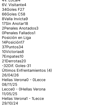
4
V. Local
4
6
V. Visitante
4
34
Goles F
27
66
Goles C
58
8
Valla Invicta
9
17
Sin Anotar
18
2
Penales Anotados
3
0
Penales Fallados
1
Posición en Liga
14
Posición
17
37
Puntos
34
10
Victorias
8
7
Empates
10
21
Derrotas
20
-32
Dif. Goles
-31
Últimos Enfrentamientos (
4
)
26/04/26
Hellas Verona
0
-
0
Lecce
08/11/25
Lecce
0
-
0
Hellas Verona
11/05/25
Hellas Verona
1
-
1
Lecce
29/10/24