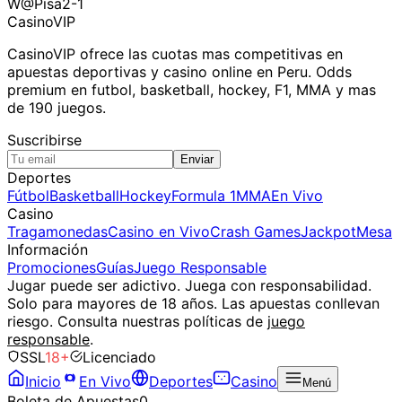
W
@
Pisa
2-1
CasinoVIP
CasinoVIP ofrece las cuotas mas competitivas en
apuestas deportivas y casino online en Peru. Odds
premium en futbol, basketball, hockey, F1, MMA y mas
de 190 juegos.
Suscribirse
Enviar
Deportes
Fútbol
Basketball
Hockey
Formula 1
MMA
En Vivo
Casino
Tragamonedas
Casino en Vivo
Crash Games
Jackpot
Mesa
Información
Promociones
Guías
Juego Responsable
Jugar puede ser adictivo. Juega con responsabilidad.
Solo para mayores de 18 años. Las apuestas conllevan
riesgo. Consulta nuestras políticas de
juego
responsable
.
SSL
18+
Licenciado
Inicio
En Vivo
Deportes
Casino
Menú
Boleta de Apuestas
0