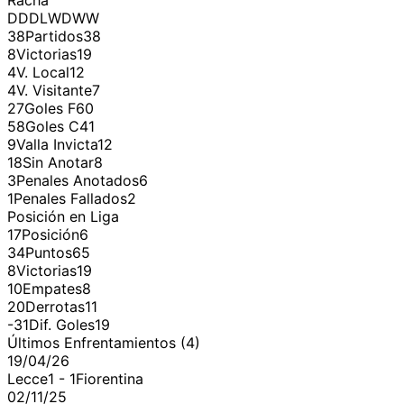
Racha
DDDLWDWW
38
Partidos
38
8
Victorias
19
4
V. Local
12
4
V. Visitante
7
27
Goles F
60
58
Goles C
41
9
Valla Invicta
12
18
Sin Anotar
8
3
Penales Anotados
6
1
Penales Fallados
2
Posición en Liga
17
Posición
6
34
Puntos
65
8
Victorias
19
10
Empates
8
20
Derrotas
11
-31
Dif. Goles
19
Últimos Enfrentamientos (
4
)
19/04/26
Lecce
1
-
1
Fiorentina
02/11/25