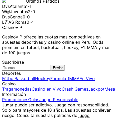
Últimos Partidos
D
vs
Atalanta
1-1
W
@
Juventus
2-0
D
vs
Genoa
0-0
L
@
AS Roma
0-4
CasinoVIP
CasinoVIP ofrece las cuotas mas competitivas en
apuestas deportivas y casino online en Peru. Odds
premium en futbol, basketball, hockey, F1, MMA y mas
de 190 juegos.
Suscribirse
Enviar
Deportes
Fútbol
Basketball
Hockey
Formula 1
MMA
En Vivo
Casino
Tragamonedas
Casino en Vivo
Crash Games
Jackpot
Mesa
Información
Promociones
Guías
Juego Responsable
Jugar puede ser adictivo. Juega con responsabilidad.
Solo para mayores de 18 años. Las apuestas conllevan
riesgo. Consulta nuestras políticas de
juego