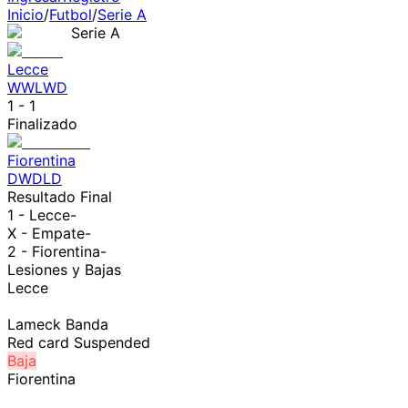
Inicio
/
Futbol
/
Serie A
Serie A
Lecce
W
W
L
W
D
1
-
1
Finalizado
Fiorentina
D
W
D
L
D
Resultado Final
1 -
Lecce
-
X - Empate
-
2 -
Fiorentina
-
Lesiones y Bajas
Lecce
Lameck Banda
Red card Suspended
Baja
Fiorentina