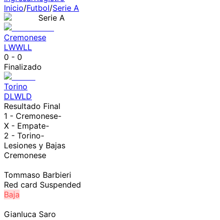
Inicio
/
Futbol
/
Serie A
Serie A
Cremonese
L
W
W
L
L
0
-
0
Finalizado
Torino
D
L
W
L
D
Resultado Final
1 -
Cremonese
-
X - Empate
-
2 -
Torino
-
Lesiones y Bajas
Cremonese
Tommaso Barbieri
Red card Suspended
Baja
Gianluca Saro