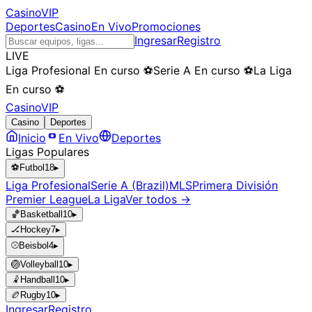
CasinoVIP
Deportes
Casino
En Vivo
Promociones
Ingresar
Registro
LIVE
Liga Profesional
En curso
⚽
Serie A
En curso
⚽
La Liga
En curso
⚽
CasinoVIP
Casino
Deportes
Inicio
En Vivo
Deportes
Ligas Populares
⚽
Futbol
18
▸
Liga Profesional
Serie A (Brazil)
MLS
Primera División
Premier League
La Liga
Ver todos →
🏀
Basketball
10
▸
🏒
Hockey
7
▸
⚾
Beisbol
4
▸
🏐
Volleyball
10
▸
🤾
Handball
10
▸
🏉
Rugby
10
▸
Ingresar
Registro