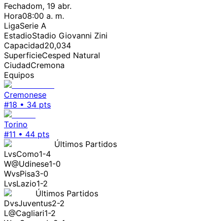
Fecha
dom, 19 abr.
Hora
08:00 a. m.
Liga
Serie A
Estadio
Stadio Giovanni Zini
Capacidad
20,034
Superficie
Cesped Natural
Ciudad
Cremona
Equipos
Cremonese
#
18
•
34
pts
Torino
#
11
•
44
pts
Últimos Partidos
L
vs
Como
1-4
W
@
Udinese
1-0
W
vs
Pisa
3-0
L
vs
Lazio
1-2
Últimos Partidos
D
vs
Juventus
2-2
L
@
Cagliari
1-2