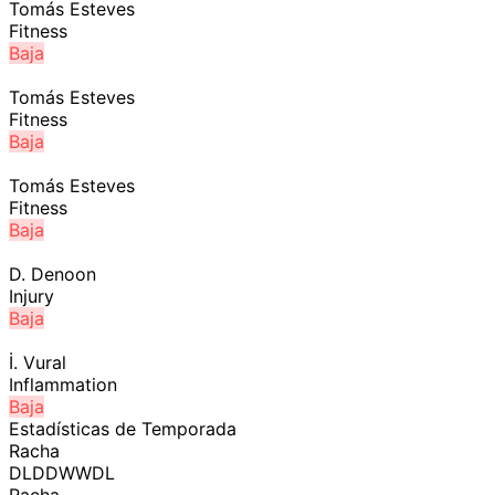
Tomás Esteves
Fitness
Baja
Tomás Esteves
Fitness
Baja
Tomás Esteves
Fitness
Baja
D. Denoon
Injury
Baja
İ. Vural
Inflammation
Baja
Estadísticas de Temporada
Racha
DLDDWWDL