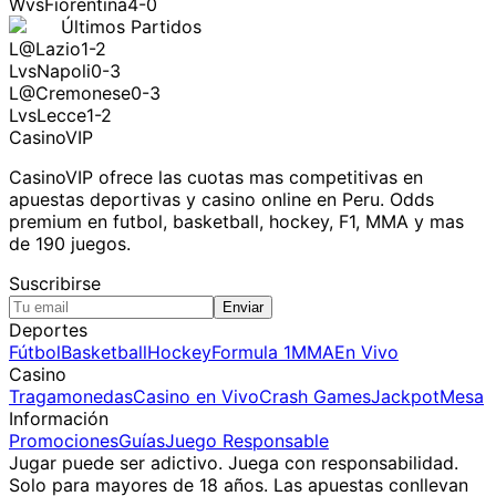
W
vs
Fiorentina
4-0
Últimos Partidos
L
@
Lazio
1-2
L
vs
Napoli
0-3
L
@
Cremonese
0-3
L
vs
Lecce
1-2
CasinoVIP
CasinoVIP ofrece las cuotas mas competitivas en
apuestas deportivas y casino online en Peru. Odds
premium en futbol, basketball, hockey, F1, MMA y mas
de 190 juegos.
Suscribirse
Enviar
Deportes
Fútbol
Basketball
Hockey
Formula 1
MMA
En Vivo
Casino
Tragamonedas
Casino en Vivo
Crash Games
Jackpot
Mesa
Información
Promociones
Guías
Juego Responsable
Jugar puede ser adictivo. Juega con responsabilidad.
Solo para mayores de 18 años. Las apuestas conllevan