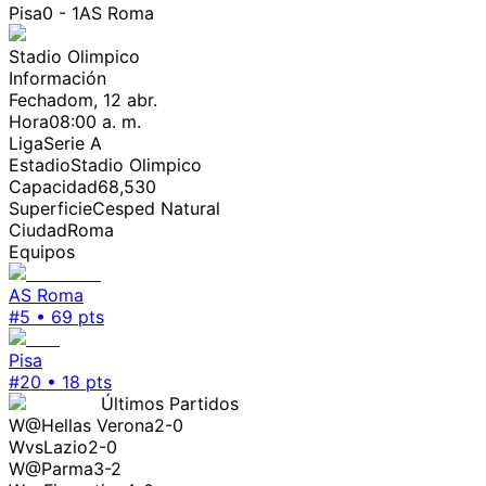
Pisa
0
-
1
AS Roma
Stadio Olimpico
Información
Fecha
dom, 12 abr.
Hora
08:00 a. m.
Liga
Serie A
Estadio
Stadio Olimpico
Capacidad
68,530
Superficie
Cesped Natural
Ciudad
Roma
Equipos
AS Roma
#
5
•
69
pts
Pisa
#
20
•
18
pts
Últimos Partidos
W
@
Hellas Verona
2-0
W
vs
Lazio
2-0
W
@
Parma
3-2