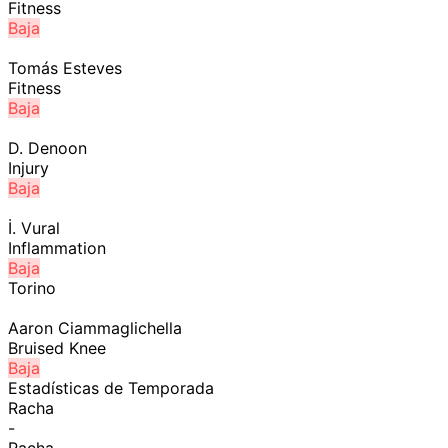
Fitness
Baja
Tomás Esteves
Fitness
Baja
D. Denoon
Injury
Baja
İ. Vural
Inflammation
Baja
Torino
Aaron Ciammaglichella
Bruised Knee
Baja
Estadísticas de Temporada
Racha
-