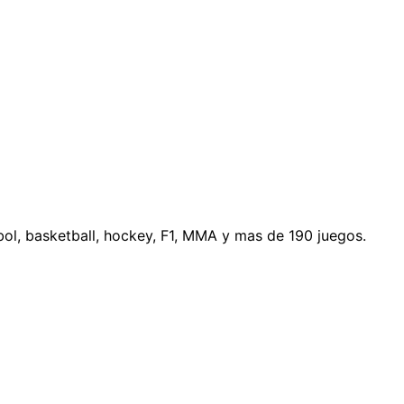
ol, basketball, hockey, F1, MMA y mas de 190 juegos.