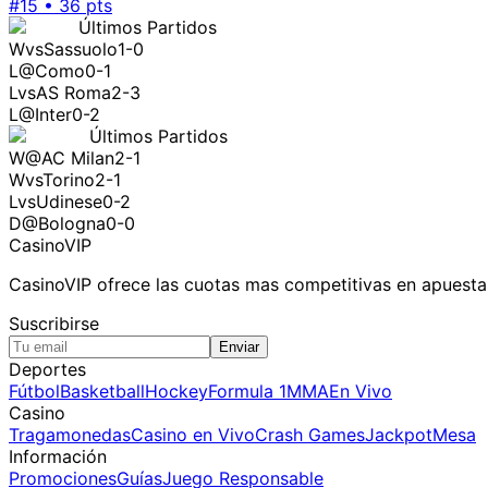
#
15
•
36
pts
Últimos Partidos
W
vs
Sassuolo
1-0
L
@
Como
0-1
L
vs
AS Roma
2-3
L
@
Inter
0-2
Últimos Partidos
W
@
AC Milan
2-1
W
vs
Torino
2-1
L
vs
Udinese
0-2
D
@
Bologna
0-0
CasinoVIP
CasinoVIP ofrece las cuotas mas competitivas en apuestas
Suscribirse
Enviar
Deportes
Fútbol
Basketball
Hockey
Formula 1
MMA
En Vivo
Casino
Tragamonedas
Casino en Vivo
Crash Games
Jackpot
Mesa
Información
Promociones
Guías
Juego Responsable