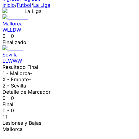
Inicio
/
Futbol
/
La Liga
La Liga
Mallorca
W
L
L
D
W
0
-
0
Finalizado
Sevilla
L
L
W
W
W
Resultado Final
1 -
Mallorca
-
X - Empate
-
2 -
Sevilla
-
Detalle de Marcador
0 - 0
Final
0 - 0
1T
Lesiones y Bajas
Mallorca