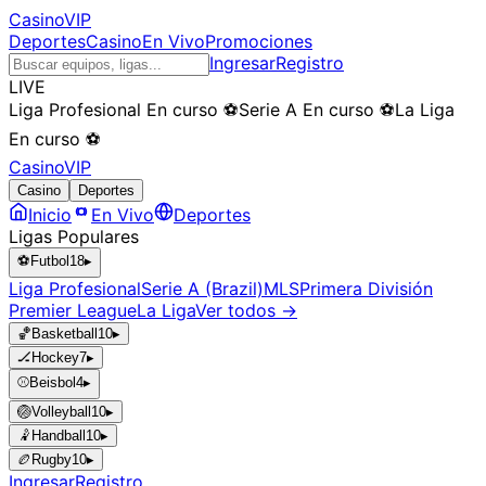
CasinoVIP
Deportes
Casino
En Vivo
Promociones
Ingresar
Registro
LIVE
Liga Profesional
En curso
⚽
Serie A
En curso
⚽
La Liga
En curso
⚽
CasinoVIP
Casino
Deportes
Inicio
En Vivo
Deportes
Ligas Populares
⚽
Futbol
18
▸
Liga Profesional
Serie A (Brazil)
MLS
Primera División
Premier League
La Liga
Ver todos →
🏀
Basketball
10
▸
🏒
Hockey
7
▸
⚾
Beisbol
4
▸
🏐
Volleyball
10
▸
🤾
Handball
10
▸
🏉
Rugby
10
▸
Ingresar
Registro