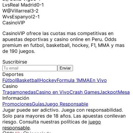
L
vs
Real Madrid
0-1
W
@
Villarreal
3-2
W
vs
Espanyol
2-1
CasinoVIP
CasinoVIP ofrece las cuotas mas competitivas en
apuestas deportivas y casino online en Peru. Odds
premium en futbol, basketball, hockey, F1, MMA y mas
de 190 juegos.
Suscribirse
Enviar
Deportes
Fútbol
Basketball
Hockey
Formula 1
MMA
En Vivo
Casino
Tragamonedas
Casino en Vivo
Crash Games
Jackpot
Mesa
Información
Promociones
Guías
Juego Responsable
Jugar puede ser adictivo. Juega con responsabilidad.
Solo para mayores de 18 años. Las apuestas conllevan
riesgo. Consulta nuestras políticas de
juego
responsable
.