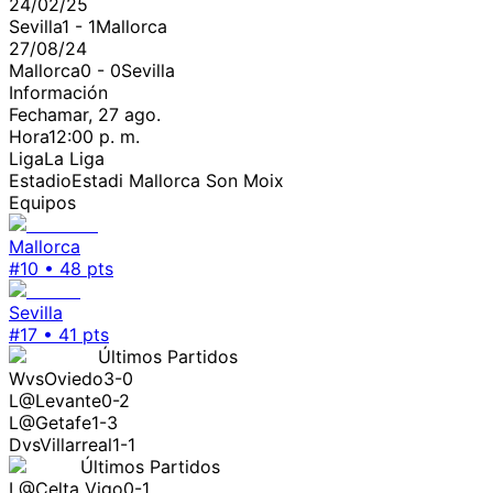
24/02/25
Sevilla
1
-
1
Mallorca
27/08/24
Mallorca
0
-
0
Sevilla
Información
Fecha
mar, 27 ago.
Hora
12:00 p. m.
Liga
La Liga
Estadio
Estadi Mallorca Son Moix
Equipos
Mallorca
#
10
•
48
pts
Sevilla
#
17
•
41
pts
Últimos Partidos
W
vs
Oviedo
3-0
L
@
Levante
0-2
L
@
Getafe
1-3
D
vs
Villarreal
1-1
Últimos Partidos
L
@
Celta Vigo
0-1