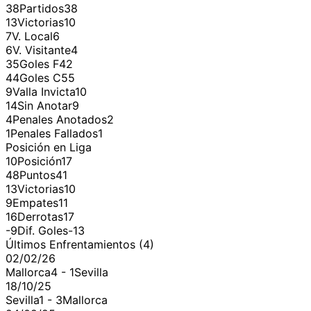
38
Partidos
38
13
Victorias
10
7
V. Local
6
6
V. Visitante
4
35
Goles F
42
44
Goles C
55
9
Valla Invicta
10
14
Sin Anotar
9
4
Penales Anotados
2
1
Penales Fallados
1
Posición en Liga
10
Posición
17
48
Puntos
41
13
Victorias
10
9
Empates
11
16
Derrotas
17
-9
Dif. Goles
-13
Últimos Enfrentamientos (
4
)
02/02/26
Mallorca
4
-
1
Sevilla
18/10/25
Sevilla
1
-
3
Mallorca