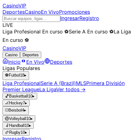
CasinoVIP
Deportes
Casino
En Vivo
Promociones
Ingresar
Registro
LIVE
Liga Profesional
En curso
⚽
Serie A
En curso
⚽
La Liga
En curso
⚽
CasinoVIP
Casino
Deportes
Inicio
En Vivo
Deportes
Ligas Populares
⚽
Futbol
18
▸
Liga Profesional
Serie A (Brazil)
MLS
Primera División
Premier League
La Liga
Ver todos →
🏀
Basketball
10
▸
🏒
Hockey
7
▸
⚾
Beisbol
4
▸
🏐
Volleyball
10
▸
🤾
Handball
10
▸
🏉
Rugby
10
▸
Ingresar
Registro