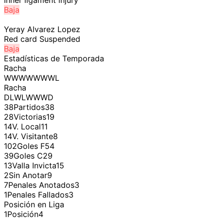
Inner ligament injury
Baja
Yeray Alvarez Lopez
Red card Suspended
Baja
Estadísticas de Temporada
Racha
WWWWWWWL
Racha
DLWLWWWD
38
Partidos
38
28
Victorias
19
14
V. Local
11
14
V. Visitante
8
102
Goles F
54
39
Goles C
29
13
Valla Invicta
15
2
Sin Anotar
9
7
Penales Anotados
3
1
Penales Fallados
3
Posición en Liga
1
Posición
4