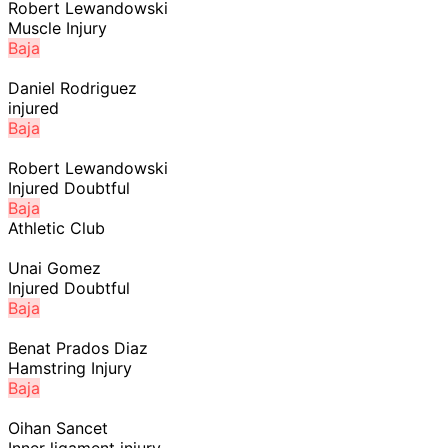
Robert Lewandowski
Muscle Injury
Baja
Daniel Rodriguez
injured
Baja
Robert Lewandowski
Injured Doubtful
Baja
Athletic Club
Unai Gomez
Injured Doubtful
Baja
Benat Prados Diaz
Hamstring Injury
Baja
Oihan Sancet