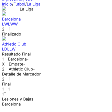
Inicio
/
Futbol
/
La Liga
La Liga
Barcelona
L
W
L
W
W
2
-
1
Finalizado
Athletic Club
L
D
L
L
W
Resultado Final
1 -
Barcelona
-
X - Empate
-
2 -
Athletic Club
-
Detalle de Marcador
2 - 1
Final
1 - 1
1T
Lesiones y Bajas
Barcelona