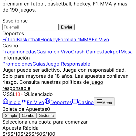
premium en futbol, basketball, hockey, F1, MMA y mas
de 190 juegos.
Suscribirse
Enviar
Deportes
Fútbol
Basketball
Hockey
Formula 1
MMA
En Vivo
Casino
Tragamonedas
Casino en Vivo
Crash Games
Jackpot
Mesa
Información
Promociones
Guías
Juego Responsable
Jugar puede ser adictivo. Juega con responsabilidad.
Solo para mayores de 18 años. Las apuestas conllevan
riesgo. Consulta nuestras políticas de
juego
responsable
.
SSL
18+
Licenciado
Inicio
En Vivo
Deportes
Casino
Menú
Boleta de Apuestas
0
Simple
Combo
Sistema
Selecciona una cuota para comenzar
Apuesta Rápida
S/5
S/10
S/25
S/50
S/100