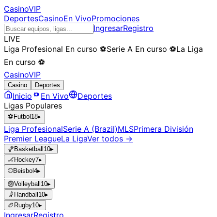
CasinoVIP
Deportes
Casino
En Vivo
Promociones
Ingresar
Registro
LIVE
Liga Profesional
En curso
⚽
Serie A
En curso
⚽
La Liga
En curso
⚽
CasinoVIP
Casino
Deportes
Inicio
En Vivo
Deportes
Ligas Populares
⚽
Futbol
18
▸
Liga Profesional
Serie A (Brazil)
MLS
Primera División
Premier League
La Liga
Ver todos →
🏀
Basketball
10
▸
🏒
Hockey
7
▸
⚾
Beisbol
4
▸
🏐
Volleyball
10
▸
🤾
Handball
10
▸
🏉
Rugby
10
▸
Ingresar
Registro