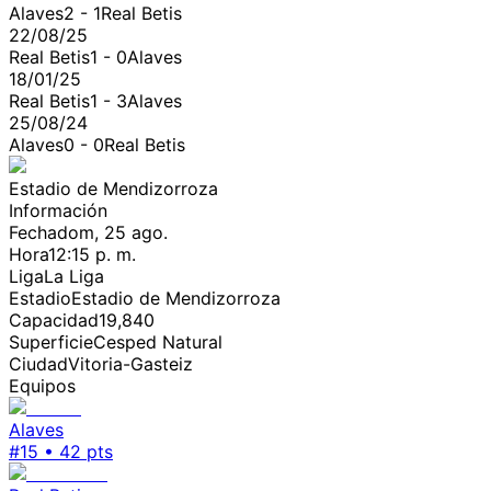
Alaves
2
-
1
Real Betis
22/08/25
Real Betis
1
-
0
Alaves
18/01/25
Real Betis
1
-
3
Alaves
25/08/24
Alaves
0
-
0
Real Betis
Estadio de Mendizorroza
Información
Fecha
dom, 25 ago.
Hora
12:15 p. m.
Liga
La Liga
Estadio
Estadio de Mendizorroza
Capacidad
19,840
Superficie
Cesped Natural
Ciudad
Vitoria-Gasteiz
Equipos
Alaves
#
15
•
42
pts