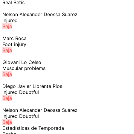
Real Betis
Nelson Alexander Deossa Suarez
injured
Baja
Marc Roca
Foot injury
Baja
Giovani Lo Celso
Muscular problems
Baja
Diego Javier Llorente Rios
Injured Doubtful
Baja
Nelson Alexander Deossa Suarez
Injured Doubtful
Baja
Estadísticas de Temporada