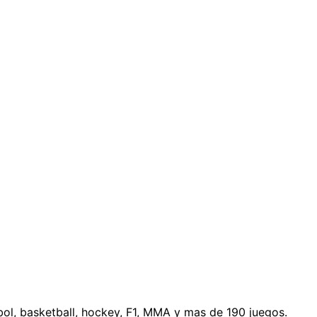
ol, basketball, hockey, F1, MMA y mas de 190 juegos.