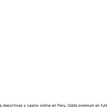
 deportivas y casino online en Peru. Odds premium en futb