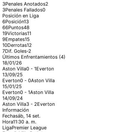
3
Penales Anotados
2
3
Penales Fallados
0
Posición en Liga
6
Posición
13
66
Puntos
48
19
Victorias
11
9
Empates
15
10
Derrotas
12
7
Dif. Goles
-2
Últimos Enfrentamientos (
4
)
18/01/26
Aston Villa
0
-
1
Everton
13/09/25
Everton
0
-
0
Aston Villa
15/01/25
Everton
0
-
1
Aston Villa
14/09/24
Aston Villa
3
-
2
Everton
Información
Fecha
sáb, 14 set.
Hora
11:30 a. m.
Liga
Premier League