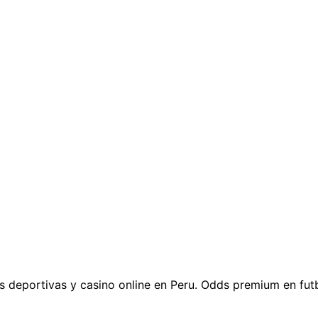
 deportivas y casino online en Peru. Odds premium en futb