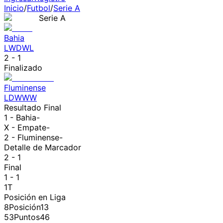
Inicio
/
Futbol
/
Serie A
Serie A
Bahia
L
W
D
W
L
2
-
1
Finalizado
Fluminense
L
D
W
W
W
Resultado Final
1 -
Bahia
-
X - Empate
-
2 -
Fluminense
-
Detalle de Marcador
2 - 1
Final
1 - 1
1T
Posición en Liga
8
Posición
13
53
Puntos
46