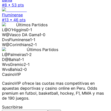
Bahia
#
8
•
53
pts
Fluminense
#
13
•
46
pts
Últimos Partidos
L
@
O'Higgins
0-1
W
@
Vasco DA Gama
1-0
D
vs
Fluminense
1-1
W
@
Corinthians
2-1
Últimos Partidos
L
@
Palmeiras
1-2
D
@
Bahia
1-1
W
vs
Gremio
2-1
W
vs
Bahia
2-0
CasinoVIP
CasinoVIP ofrece las cuotas mas competitivas en
apuestas deportivas y casino online en Peru. Odds
premium en futbol, basketball, hockey, F1, MMA y mas
de 190 juegos.
Suscribirse