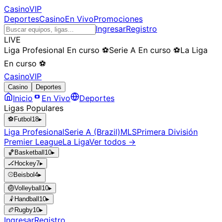
CasinoVIP
Deportes
Casino
En Vivo
Promociones
Ingresar
Registro
LIVE
Liga Profesional
En curso
⚽
Serie A
En curso
⚽
La Liga
En curso
⚽
CasinoVIP
Casino
Deportes
Inicio
En Vivo
Deportes
Ligas Populares
⚽
Futbol
18
▸
Liga Profesional
Serie A (Brazil)
MLS
Primera División
Premier League
La Liga
Ver todos →
🏀
Basketball
10
▸
🏒
Hockey
7
▸
⚾
Beisbol
4
▸
🏐
Volleyball
10
▸
🤾
Handball
10
▸
🏉
Rugby
10
▸
Ingresar
Registro