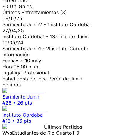
11
Derrotas
11
-10
Dif. Goles
1
Últimos Enfrentamientos (
3
)
09/11/25
Sarmiento Junin
2
-
1
Instituto Cordoba
27/04/25
Instituto Cordoba
1
-
1
Sarmiento Junin
10/05/24
Sarmiento Junin
1
-
2
Instituto Cordoba
Información
Fecha
vie, 10 may.
Hora
05:00 p. m.
Liga
Liga Profesional
Estadio
Estadio Eva Perón de Junín
Equipos
Sarmiento Junin
#
26
•
26
pts
Instituto Cordoba
#
13
•
36
pts
Últimos Partidos
W
vs
Estudiantes de Rio Cuarto
1-0