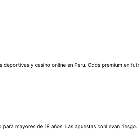
 deportivas y casino online en Peru. Odds premium en futb
o para mayores de 18 años. Las apuestas conllevan riesgo. 