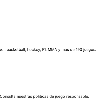
ol, basketball, hockey, F1, MMA y mas de 190 juegos.
Consulta nuestras políticas de
juego responsable
.