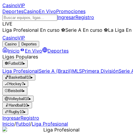
CasinoVIP
Deportes
Casino
En Vivo
Promociones
Ingresar
Registro
LIVE
Liga Profesional
En curso
⚽
Serie A
En curso
⚽
La Liga
En
CasinoVIP
Casino
Deportes
Inicio
En Vivo
Deportes
Ligas Populares
⚽
Futbol
18
▸
Liga Profesional
Serie A (Brazil)
MLS
Primera División
Serie A
🏀
Basketball
10
▸
🏒
Hockey
7
▸
⚾
Beisbol
4
▸
🏐
Volleyball
10
▸
🤾
Handball
10
▸
🏉
Rugby
10
▸
Ingresar
Registro
Inicio
/
Futbol
/
Liga Profesional
Liga Profesional