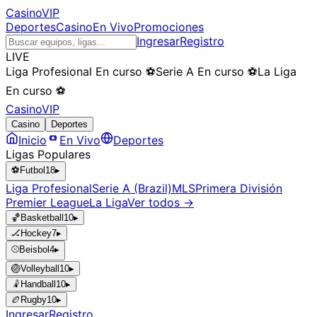
CasinoVIP
Deportes
Casino
En Vivo
Promociones
Ingresar
Registro
LIVE
Liga Profesional
En curso
⚽
Serie A
En curso
⚽
La Liga
En curso
⚽
CasinoVIP
Casino
Deportes
Inicio
En Vivo
Deportes
Ligas Populares
⚽
Futbol
18
▸
Liga Profesional
Serie A (Brazil)
MLS
Primera División
Premier League
La Liga
Ver todos →
🏀
Basketball
10
▸
🏒
Hockey
7
▸
⚾
Beisbol
4
▸
🏐
Volleyball
10
▸
🤾
Handball
10
▸
🏉
Rugby
10
▸
Ingresar
Registro