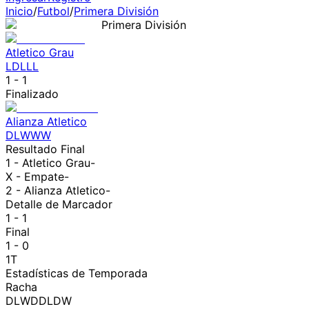
Inicio
/
Futbol
/
Primera División
Primera División
Atletico Grau
L
D
L
L
L
1
-
1
Finalizado
Alianza Atletico
D
L
W
W
W
Resultado Final
1 -
Atletico Grau
-
X - Empate
-
2 -
Alianza Atletico
-
Detalle de Marcador
1 - 1
Final
1 - 0
1T
Estadísticas de Temporada
Racha
DLWDDLDW