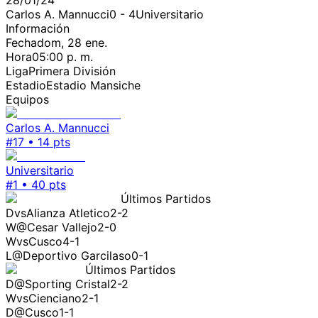
28/01/24
Carlos A. Mannucci
0
-
4
Universitario
Información
Fecha
dom, 28 ene.
Hora
05:00 p. m.
Liga
Primera División
Estadio
Estadio Mansiche
Equipos
Carlos A. Mannucci
#
17
•
14
pts
Universitario
#
1
•
40
pts
Últimos Partidos
D
vs
Alianza Atletico
2-2
W
@
Cesar Vallejo
2-0
W
vs
Cusco
4-1
L
@
Deportivo Garcilaso
0-1
Últimos Partidos
D
@
Sporting Cristal
2-2
W
vs
Cienciano
2-1
D
@
Cusco
1-1