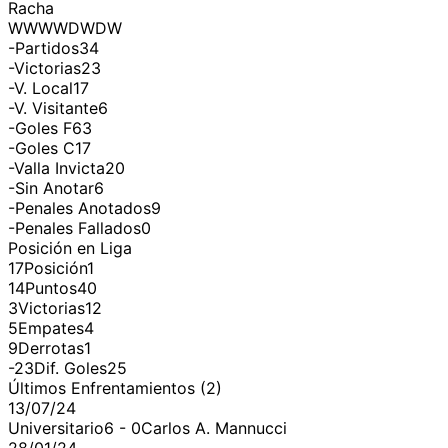
Racha
WWWWDWDW
-
Partidos
34
-
Victorias
23
-
V. Local
17
-
V. Visitante
6
-
Goles F
63
-
Goles C
17
-
Valla Invicta
20
-
Sin Anotar
6
-
Penales Anotados
9
-
Penales Fallados
0
Posición en Liga
17
Posición
1
14
Puntos
40
3
Victorias
12
5
Empates
4
9
Derrotas
1
-23
Dif. Goles
25
Últimos Enfrentamientos (
2
)
13/07/24
Universitario
6
-
0
Carlos A. Mannucci