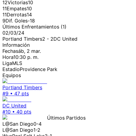
12
Victorias
10
11
Empates
10
11
Derrotas
14
9
Dif. Goles
-18
Últimos Enfrentamientos (
1
)
02/03/24
Portland Timbers
2
-
2
DC United
Información
Fecha
sáb, 2 mar.
Hora
10:30 p. m.
Liga
MLS
Estadio
Providence Park
Equipos
Portland Timbers
#
9
•
47
pts
DC United
#
10
•
40
pts
Últimos Partidos
L
@
San Diego
0-4
L
@
San Diego
1-2