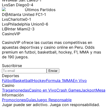
W
vs
Real Salt Lake
3-1
L
vs
San Diego
0-4
Últimos Partidos
D
@
Atlanta United FC
1-1
L
vs
Charlotte
0-1
L
vs
Philadelphia Union
0-6
L
@
Inter Miami
2-3
CasinoVIP
CasinoVIP ofrece las cuotas mas competitivas en
apuestas deportivas y casino online en Peru. Odds
premium en futbol, basketball, hockey, F1, MMA y mas
de 190 juegos.
Suscribirse
Enviar
Deportes
Fútbol
Basketball
Hockey
Formula 1
MMA
En Vivo
Casino
Tragamonedas
Casino en Vivo
Crash Games
Jackpot
Mesa
Información
Promociones
Guías
Juego Responsable
Jugar puede ser adictivo. Juega con responsabilidad.