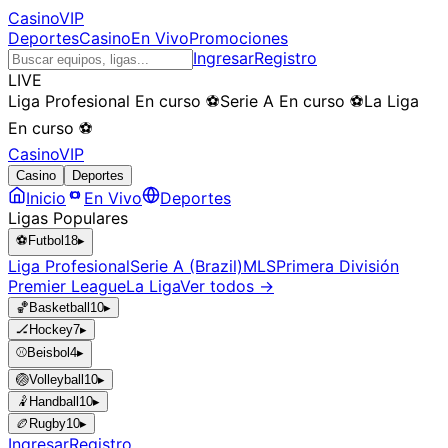
CasinoVIP
Deportes
Casino
En Vivo
Promociones
Ingresar
Registro
LIVE
Liga Profesional
En curso
⚽
Serie A
En curso
⚽
La Liga
En curso
⚽
CasinoVIP
Casino
Deportes
Inicio
En Vivo
Deportes
Ligas Populares
⚽
Futbol
18
▸
Liga Profesional
Serie A (Brazil)
MLS
Primera División
Premier League
La Liga
Ver todos →
🏀
Basketball
10
▸
🏒
Hockey
7
▸
⚾
Beisbol
4
▸
🏐
Volleyball
10
▸
🤾
Handball
10
▸
🏉
Rugby
10
▸
Ingresar
Registro