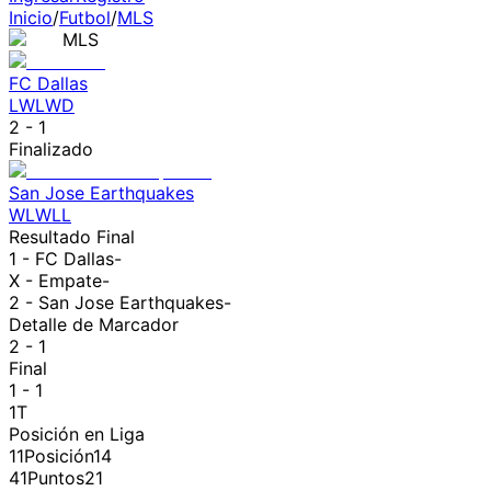
Inicio
/
Futbol
/
MLS
MLS
FC Dallas
L
W
L
W
D
2
-
1
Finalizado
San Jose Earthquakes
W
L
W
L
L
Resultado Final
1 -
FC Dallas
-
X - Empate
-
2 -
San Jose Earthquakes
-
Detalle de Marcador
2 - 1
Final
1 - 1
1T
Posición en Liga
11
Posición
14
41
Puntos
21