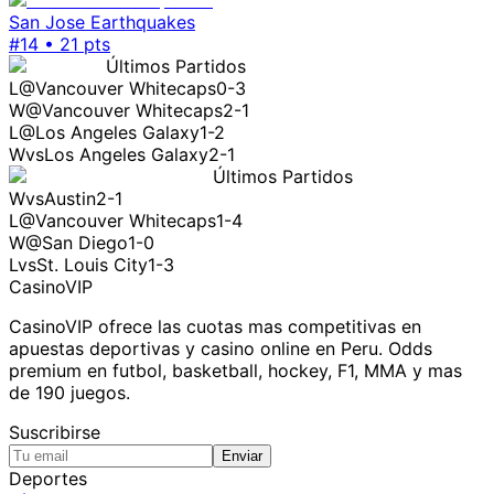
San Jose Earthquakes
#
14
•
21
pts
Últimos Partidos
L
@
Vancouver Whitecaps
0-3
W
@
Vancouver Whitecaps
2-1
L
@
Los Angeles Galaxy
1-2
W
vs
Los Angeles Galaxy
2-1
Últimos Partidos
W
vs
Austin
2-1
L
@
Vancouver Whitecaps
1-4
W
@
San Diego
1-0
L
vs
St. Louis City
1-3
CasinoVIP
CasinoVIP ofrece las cuotas mas competitivas en
apuestas deportivas y casino online en Peru. Odds
premium en futbol, basketball, hockey, F1, MMA y mas
de 190 juegos.
Suscribirse
Enviar
Deportes