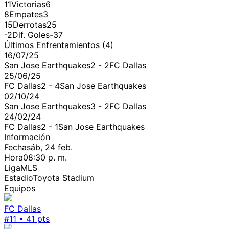
11
Victorias
6
8
Empates
3
15
Derrotas
25
-2
Dif. Goles
-37
Últimos Enfrentamientos (
4
)
16/07/25
San Jose Earthquakes
2
-
2
FC Dallas
25/06/25
FC Dallas
2
-
4
San Jose Earthquakes
02/10/24
San Jose Earthquakes
3
-
2
FC Dallas
24/02/24
FC Dallas
2
-
1
San Jose Earthquakes
Información
Fecha
sáb, 24 feb.
Hora
08:30 p. m.
Liga
MLS
Estadio
Toyota Stadium
Equipos
FC Dallas
#
11
•
41
pts