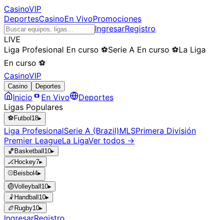
CasinoVIP
Deportes
Casino
En Vivo
Promociones
Ingresar
Registro
LIVE
Liga Profesional
En curso
⚽
Serie A
En curso
⚽
La Liga
En curso
⚽
CasinoVIP
Casino
Deportes
Inicio
En Vivo
Deportes
Ligas Populares
⚽
Futbol
18
▸
Liga Profesional
Serie A (Brazil)
MLS
Primera División
Premier League
La Liga
Ver todos →
🏀
Basketball
10
▸
🏒
Hockey
7
▸
⚾
Beisbol
4
▸
🏐
Volleyball
10
▸
🤾
Handball
10
▸
🏉
Rugby
10
▸
Ingresar
Registro