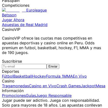
Pais
Spain
Competiciones
Euroleague
Betsson
Jugar Ahora
Apuestas de
Real Madrid
CasinoVIP
CasinoVIP ofrece las cuotas mas competitivas en
apuestas deportivas y casino online en Peru. Odds
premium en futbol, basketball, hockey, F1, MMA y mas
de 190 juegos.
Suscribirse
Enviar
Deportes
Fútbol
Basketball
Hockey
Formula 1
MMA
En Vivo
Casino
Tragamonedas
Casino en Vivo
Crash Games
Jackpot
Mesa
Información
Promociones
Guías
Juego Responsable
Jugar puede ser adictivo. Juega con responsabilidad.
Solo para mayores de 18 años. Las apuestas conllevan