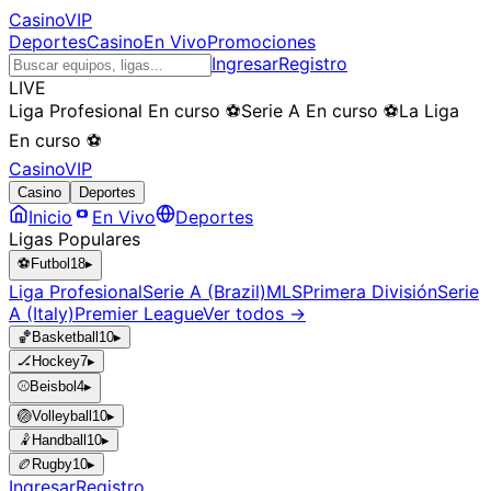
CasinoVIP
Deportes
Casino
En Vivo
Promociones
Ingresar
Registro
LIVE
Liga Profesional
En curso
⚽
Serie A
En curso
⚽
La Liga
En curso
⚽
CasinoVIP
Casino
Deportes
Inicio
En Vivo
Deportes
Ligas Populares
⚽
Futbol
18
▸
Liga Profesional
Serie A (Brazil)
MLS
Primera División
Serie
A (Italy)
Premier League
Ver todos →
🏀
Basketball
10
▸
🏒
Hockey
7
▸
⚾
Beisbol
4
▸
🏐
Volleyball
10
▸
🤾
Handball
10
▸
🏉
Rugby
10
▸
Ingresar
Registro