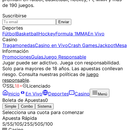
de 190 juegos.
Suscribirse
Enviar
Deportes
Fútbol
Basketball
Hockey
Formula 1
MMA
En Vivo
Casino
Tragamonedas
Casino en Vivo
Crash Games
Jackpot
Mesa
Información
Promociones
Guías
Juego Responsable
Jugar puede ser adictivo. Juega con responsabilidad.
Solo para mayores de 18 años. Las apuestas conllevan
riesgo. Consulta nuestras políticas de
juego
responsable
.
SSL
18+
Licenciado
Inicio
En Vivo
Deportes
Casino
Menú
Boleta de Apuestas
0
Simple
Combo
Sistema
Selecciona una cuota para comenzar
Apuesta Rápida
S/5
S/10
S/25
S/50
S/100
🎰 Casino