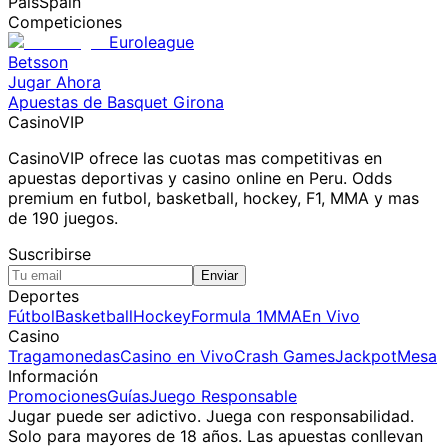
Pais
Spain
Competiciones
Euroleague
Betsson
Jugar Ahora
Apuestas de
Basquet Girona
CasinoVIP
CasinoVIP ofrece las cuotas mas competitivas en
apuestas deportivas y casino online en Peru. Odds
premium en futbol, basketball, hockey, F1, MMA y mas
de 190 juegos.
Suscribirse
Enviar
Deportes
Fútbol
Basketball
Hockey
Formula 1
MMA
En Vivo
Casino
Tragamonedas
Casino en Vivo
Crash Games
Jackpot
Mesa
Información
Promociones
Guías
Juego Responsable
Jugar puede ser adictivo. Juega con responsabilidad.
Solo para mayores de 18 años. Las apuestas conllevan