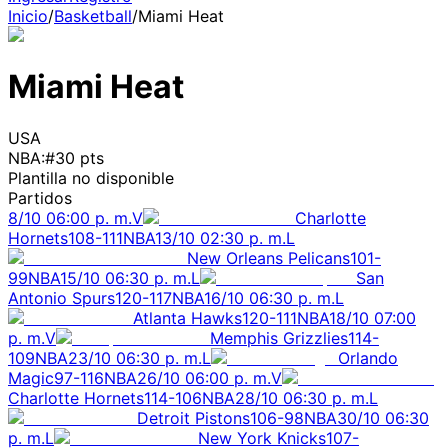
Inicio
/
Basketball
/
Miami Heat
Miami Heat
USA
NBA
:
#
3
0
pts
Plantilla no disponible
Partidos
8/10
06:00 p. m.
V
Charlotte
Hornets
108-111
NBA
13/10
02:30 p. m.
L
New Orleans Pelicans
101-
99
NBA
15/10
06:30 p. m.
L
San
Antonio Spurs
120-117
NBA
16/10
06:30 p. m.
L
Atlanta Hawks
120-111
NBA
18/10
07:00
p. m.
V
Memphis Grizzlies
114-
109
NBA
23/10
06:30 p. m.
L
Orlando
Magic
97-116
NBA
26/10
06:00 p. m.
V
Charlotte Hornets
114-106
NBA
28/10
06:30 p. m.
L
Detroit Pistons
106-98
NBA
30/10
06:30
p. m.
L
New York Knicks
107-