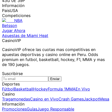
43
G
0
E
39
P
Información
Pais
USA
Competiciones
NBA
Betsson
Jugar Ahora
Apuestas de
Miami Heat
CasinoVIP
CasinoVIP ofrece las cuotas mas competitivas en
apuestas deportivas y casino online en Peru. Odds
premium en futbol, basketball, hockey, F1, MMA y mas
de 190 juegos.
Suscribirse
Enviar
Deportes
Fútbol
Basketball
Hockey
Formula 1
MMA
En Vivo
Casino
Tragamonedas
Casino en Vivo
Crash Games
Jackpot
Mesa
Información
Promociones
Guías
Juego Responsable