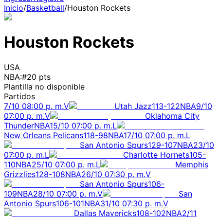
Inicio
/
Basketball
/
Houston Rockets
Houston Rockets
USA
NBA
:
#
2
0
pts
Plantilla no disponible
Partidos
7/10
08:00 p. m.
V
Utah Jazz
113-122
NBA
9/10
07:00 p. m.
V
Oklahoma City
Thunder
NBA
15/10
07:00 p. m.
L
New Orleans Pelicans
118-98
NBA
17/10
07:00 p. m.
L
San Antonio Spurs
129-107
NBA
23/10
07:00 p. m.
L
Charlotte Hornets
105-
110
NBA
25/10
07:00 p. m.
L
Memphis
Grizzlies
128-108
NBA
26/10
07:30 p. m.
V
San Antonio Spurs
106-
109
NBA
28/10
07:00 p. m.
V
San
Antonio Spurs
106-101
NBA
31/10
07:30 p. m.
V
Dallas Mavericks
108-102
NBA
2/11