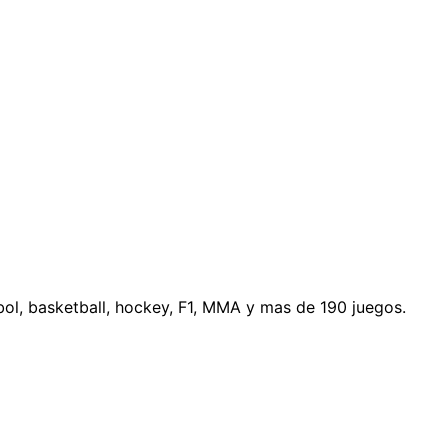
ol, basketball, hockey, F1, MMA y mas de 190 juegos.