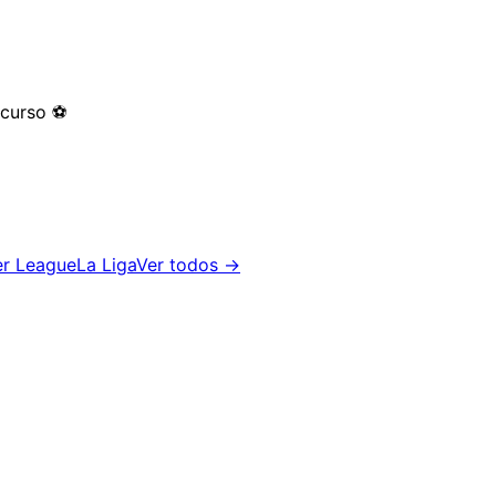
 curso
⚽
er League
La Liga
Ver todos →