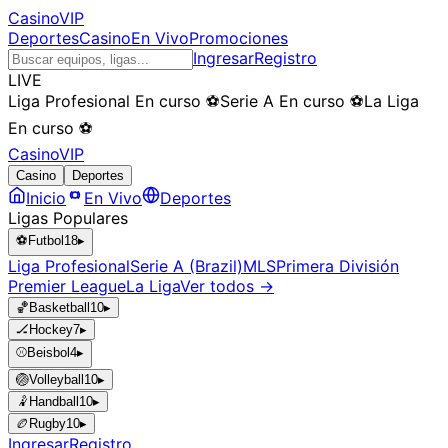
CasinoVIP
Deportes
Casino
En Vivo
Promociones
Ingresar
Registro
LIVE
Liga Profesional
En curso
⚽
Serie A
En curso
⚽
La Liga
En curso
⚽
CasinoVIP
Casino
Deportes
Inicio
En Vivo
Deportes
Ligas Populares
⚽
Futbol
18
▸
Liga Profesional
Serie A (Brazil)
MLS
Primera División
Premier League
La Liga
Ver todos →
🏀
Basketball
10
▸
🏒
Hockey
7
▸
⚾
Beisbol
4
▸
🏐
Volleyball
10
▸
🤾
Handball
10
▸
🏉
Rugby
10
▸
Ingresar
Registro