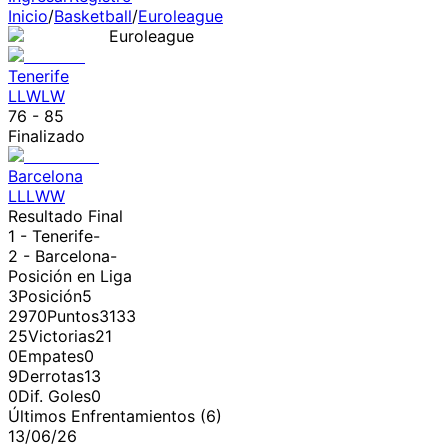
Inicio
/
Basketball
/
Euroleague
Euroleague
Tenerife
L
L
W
L
W
76
-
85
Finalizado
Barcelona
L
L
L
W
W
Resultado Final
1 -
Tenerife
-
2 -
Barcelona
-
Posición en Liga
3
Posición
5
2970
Puntos
3133
25
Victorias
21
0
Empates
0
9
Derrotas
13
0
Dif. Goles
0
Últimos Enfrentamientos (
6
)
13/06/26