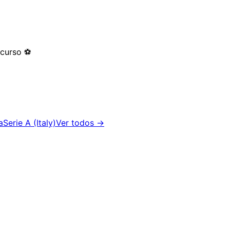
 curso
⚽
a
Serie A (Italy)
Ver todos →