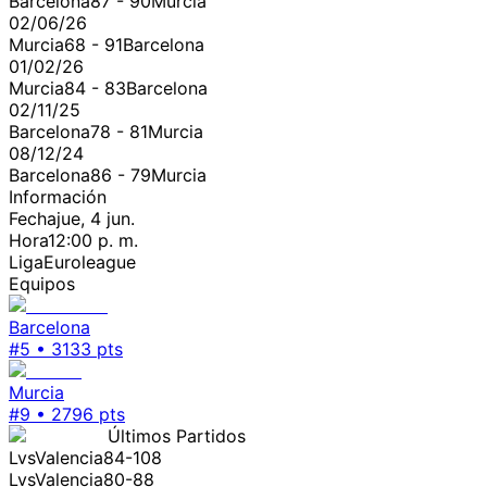
Barcelona
87
-
90
Murcia
02/06/26
Murcia
68
-
91
Barcelona
01/02/26
Murcia
84
-
83
Barcelona
02/11/25
Barcelona
78
-
81
Murcia
08/12/24
Barcelona
86
-
79
Murcia
Información
Fecha
jue, 4 jun.
Hora
12:00 p. m.
Liga
Euroleague
Equipos
Barcelona
#
5
•
3133
pts
Murcia
#
9
•
2796
pts
Últimos Partidos
L
vs
Valencia
84-108
L
vs
Valencia
80-88