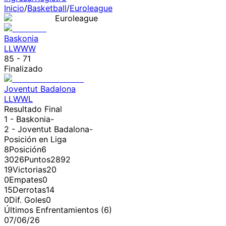
Inicio
/
Basketball
/
Euroleague
Euroleague
Baskonia
L
L
W
W
W
85
-
71
Finalizado
Joventut Badalona
L
L
W
W
L
Resultado Final
1 -
Baskonia
-
2 -
Joventut Badalona
-
Posición en Liga
8
Posición
6
3026
Puntos
2892
19
Victorias
20
0
Empates
0
15
Derrotas
14
0
Dif. Goles
0
Últimos Enfrentamientos (
6
)
07/06/26