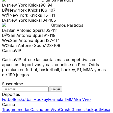
Últimos Partidos
L
vs
New York Knicks
90-94
L
@
New York Knicks
106-107
W
@
New York Knicks
115-111
L
vs
New York Knicks
104-105
Últimos Partidos
L
vs
San Antonio Spurs
103-111
L
@
San Antonio Spurs
91-118
W
vs
San Antonio Spurs
127-114
W
@
San Antonio Spurs
123-108
CasinoVIP
CasinoVIP ofrece las cuotas mas competitivas en
apuestas deportivas y casino online en Peru. Odds
premium en futbol, basketball, hockey, F1, MMA y mas
de 190 juegos.
Suscribirse
Enviar
Deportes
Fútbol
Basketball
Hockey
Formula 1
MMA
En Vivo
Casino
Tragamonedas
Casino en Vivo
Crash Games
Jackpot
Mesa