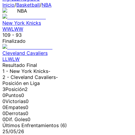
Inicio
/
Basketball
/
NBA
NBA
New York Knicks
W
W
L
W
W
109
-
93
Finalizado
Cleveland Cavaliers
L
L
W
L
W
Resultado Final
1 -
New York Knicks
-
2 -
Cleveland Cavaliers
-
Posición en Liga
3
Posición
2
0
Puntos
0
0
Victorias
0
0
Empates
0
0
Derrotas
0
0
Dif. Goles
0
Últimos Enfrentamientos (
6
)
25/05/26