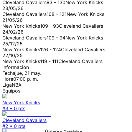
Cleveland Cavaliers
93
-
130
New York Knicks
23/05/26
Cleveland Cavaliers
108
-
121
New York Knicks
21/05/26
New York Knicks
109
-
93
Cleveland Cavaliers
24/02/26
Cleveland Cavaliers
109
-
94
New York Knicks
25/12/25
New York Knicks
126
-
124
Cleveland Cavaliers
22/10/25
New York Knicks
119
-
111
Cleveland Cavaliers
Información
Fecha
jue, 21 may.
Hora
07:00 p. m.
Liga
NBA
Equipos
New York Knicks
#
3
•
0
pts
Cleveland Cavaliers
#
2
•
0
pts