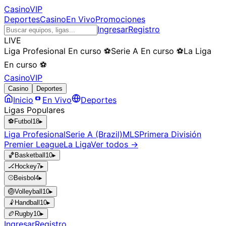
CasinoVIP
Deportes
Casino
En Vivo
Promociones
Ingresar
Registro
LIVE
Liga Profesional
En curso
⚽
Serie A
En curso
⚽
La Liga
En curso
⚽
CasinoVIP
Casino
Deportes
Inicio
En Vivo
Deportes
Ligas Populares
⚽
Futbol
18
▸
Liga Profesional
Serie A (Brazil)
MLS
Primera División
Premier League
La Liga
Ver todos →
🏀
Basketball
10
▸
🏒
Hockey
7
▸
⚾
Beisbol
4
▸
🏐
Volleyball
10
▸
🤾
Handball
10
▸
🏉
Rugby
10
▸
Ingresar
Registro