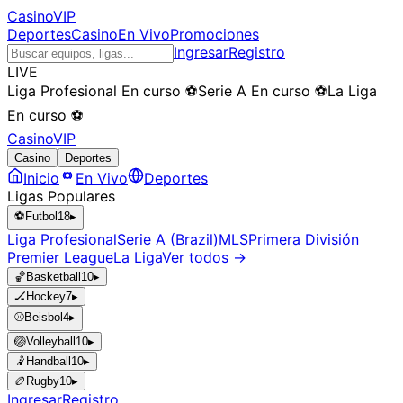
CasinoVIP
Deportes
Casino
En Vivo
Promociones
Ingresar
Registro
LIVE
Liga Profesional
En curso
⚽
Serie A
En curso
⚽
La Liga
En curso
⚽
CasinoVIP
Casino
Deportes
Inicio
En Vivo
Deportes
Ligas Populares
⚽
Futbol
18
▸
Liga Profesional
Serie A (Brazil)
MLS
Primera División
Premier League
La Liga
Ver todos →
🏀
Basketball
10
▸
🏒
Hockey
7
▸
⚾
Beisbol
4
▸
🏐
Volleyball
10
▸
🤾
Handball
10
▸
🏉
Rugby
10
▸
Ingresar
Registro