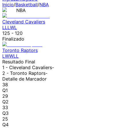
Inicio
/
Basketball
/
NBA
NBA
Cleveland Cavaliers
L
L
L
W
L
125
-
120
Finalizado
Toronto Raptors
L
W
W
L
L
Resultado Final
1 -
Cleveland Cavaliers
-
2 -
Toronto Raptors
-
Detalle de Marcador
38
Q1
29
Q2
33
Q3
25
Q4