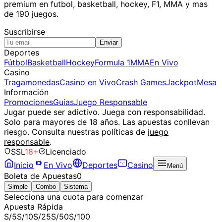
premium en futbol, basketball, hockey, F1, MMA y mas
de 190 juegos.
Suscribirse
Enviar
Deportes
Fútbol
Basketball
Hockey
Formula 1
MMA
En Vivo
Casino
Tragamonedas
Casino en Vivo
Crash Games
Jackpot
Mesa
Información
Promociones
Guías
Juego Responsable
Jugar puede ser adictivo. Juega con responsabilidad.
Solo para mayores de 18 años. Las apuestas conllevan
riesgo. Consulta nuestras políticas de
juego
responsable
.
SSL
18+
Licenciado
Inicio
En Vivo
Deportes
Casino
Menú
Boleta de Apuestas
0
Simple
Combo
Sistema
Selecciona una cuota para comenzar
Apuesta Rápida
S/5
S/10
S/25
S/50
S/100