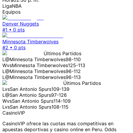
Hora
02:30 p. m.
Liga
NBA
Equipos
Denver Nuggets
#
1
•
0
pts
Minnesota Timberwolves
#
2
•
0
pts
Últimos Partidos
L
@
Minnesota Timberwolves
98-110
W
vs
Minnesota Timberwolves
125-113
L
@
Minnesota Timberwolves
96-112
L
@
Minnesota Timberwolves
96-113
Últimos Partidos
L
vs
San Antonio Spurs
109-139
L
@
San Antonio Spurs
97-126
W
vs
San Antonio Spurs
114-109
L
vs
San Antonio Spurs
108-115
CasinoVIP
CasinoVIP ofrece las cuotas mas competitivas en
apuestas deportivas y casino online en Peru. Odds