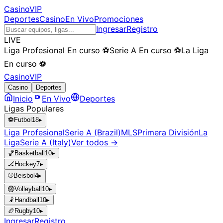
CasinoVIP
Deportes
Casino
En Vivo
Promociones
Ingresar
Registro
LIVE
Liga Profesional
En curso
⚽
Serie A
En curso
⚽
La Liga
En curso
⚽
CasinoVIP
Casino
Deportes
Inicio
En Vivo
Deportes
Ligas Populares
⚽
Futbol
18
▸
Liga Profesional
Serie A (Brazil)
MLS
Primera División
La
Liga
Serie A (Italy)
Ver todos →
🏀
Basketball
10
▸
🏒
Hockey
7
▸
⚾
Beisbol
4
▸
🏐
Volleyball
10
▸
🤾
Handball
10
▸
🏉
Rugby
10
▸
Ingresar
Registro