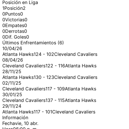
Posición en Liga
1
Posición
2
0
Puntos
0
0
Victorias
0
0
Empates
0
0
Derrotas
0
0
Dif. Goles
0
Últimos Enfrentamientos (
6
)
10/04/26
Atlanta Hawks
124
-
102
Cleveland Cavaliers
08/04/26
Cleveland Cavaliers
122
-
116
Atlanta Hawks
28/11/25
Atlanta Hawks
130
-
123
Cleveland Cavaliers
02/11/25
Cleveland Cavaliers
117
-
109
Atlanta Hawks
30/01/25
Cleveland Cavaliers
137
-
115
Atlanta Hawks
29/11/24
Atlanta Hawks
117
-
101
Cleveland Cavaliers
Información
Fecha
vie, 10 abr.