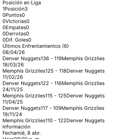
Posición en Liga
1
Posición
3
0
Puntos
0
0
Victorias
0
0
Empates
0
0
Derrotas
0
0
Dif. Goles
0
Últimos Enfrentamientos (
6
)
08/04/26
Denver Nuggets
136
-
119
Memphis Grizzlies
18/03/26
Memphis Grizzlies
125
-
118
Denver Nuggets
11/02/26
Denver Nuggets
122
-
116
Memphis Grizzlies
24/11/25
Memphis Grizzlies
115
-
125
Denver Nuggets
11/04/25
Denver Nuggets
117
-
109
Memphis Grizzlies
19/11/24
Memphis Grizzlies
110
-
122
Denver Nuggets
Información
Fecha
mié, 8 abr.