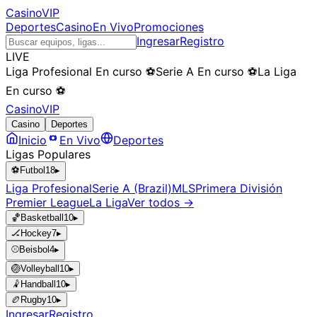
CasinoVIP
Deportes
Casino
En Vivo
Promociones
Ingresar
Registro
LIVE
Liga Profesional
En curso
⚽
Serie A
En curso
⚽
La Liga
En curso
⚽
CasinoVIP
Casino
Deportes
Inicio
En Vivo
Deportes
Ligas Populares
⚽
Futbol
18
▸
Liga Profesional
Serie A (Brazil)
MLS
Primera División
Premier League
La Liga
Ver todos →
🏀
Basketball
10
▸
🏒
Hockey
7
▸
⚾
Beisbol
4
▸
🏐
Volleyball
10
▸
🤾
Handball
10
▸
🏉
Rugby
10
▸
Ingresar
Registro